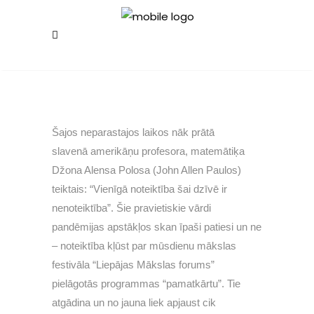
Šajos neparastajos laikos nāk prātā
slavenā amerikāņu profesora, matemātiķa
Džona Alensa Polosa (John Allen Paulos)
teiktais: “Vienīgā noteiktība šai dzīvē ir
nenoteiktība”. Šie pravietiskie vārdi
pandēmijas apstākļos skan īpaši patiesi un ne
– noteiktība kļūst par mūsdienu mākslas
festivāla “Liepājas Mākslas forums”
pielāgotās programmas “pamatkārtu”. Tie
atgādina un no jauna liek apjaust cik