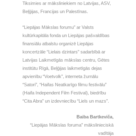
Tiksimies ar māksliniekiem no Latvijas, ASV,
Beļģijas, Francijas un Palestīnas.
“Liepājas Mākslas forumu” ar Valsts
kultūrkapitāla fonda un Liepājas pašvaldības
finansiālu atbalstu organizē Liepājas
koncertzāle “Lielais dzintars” sadarbībā ar
Latvijas Laikmetīgās mākslas centru, Gētes
institūtu Rīgā, Beļģijas laikmetīgās dejas
apvienību “Voetvolk”, interneta žurnālu
“Satori”, “Haifas Neatkarīgo filmu festivālu”
(Haifa Independent Film Festival), biedrību
“Cita Abra” un izdevniecību “Liels un mazs”.
Baiba Bartkeviča,
“Liepājas Mākslas foruma” mākslinieciskā
vadītāja