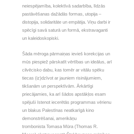
neiespējamība, kolektīvā sadarbība, līdzās
pastāvēšanas dažādās formas, utopija –
distopija, solidaritāte un empātija. Viņu darbi ir
spēcīgi savā saturā un formā, ekstravaganti
un kaleidoskopiski.
Šāda mēroga pārmaiņas ievieš korekcijas un
mūs piespiež pārskatīt vērtības un ideālus, arī
cilvēcisko dabu, kas tomēr ar vitālu spēku
tiecas (iz)dzīvot ar jauniem risinājumiem,
tikšanām un perspektīvām. Ārkārtīgi
priecājamies, ka arī šādos apstākļos esam
spējuši īstenot iecerētās programmas vērienu
un blakus Palestīnas neatkarīgā kino
demonstrēšanai, amerikāņu
trombonista Tomasa Mūra (Thomas R.