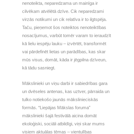
nenoteikta, neparedzama un mainīga ir
cilvēkam atvēlētā dzīve. Cik neparedzami
virzās notikumi un cik relatīva ir to ilgtspēja.
Taču, pieņemot šos noteiktos nenoteiktības
nosacījumus, varbūt tomēr varam to ieraudzīt
kā lielu iespēju lauku – izvērtēt, transformēt
vai pārdefinēt lietas un parādības, kas skar
mūs visus, domāt, kāda ir jēgpilna dzīveun,
kā tādu sasniegt.
Mākslinieki un viņu darbi ir sabiedrības gara
un dvēseles antenas, kas uztver, pārraida un
tulko notiekošo jaunās mākslinieciskās
formās. “Liepājas Mākslas foruma”
mākslinieki šajā festivālā aicina domāt
ekoloģiski, sociāli atbildīgi, viņi skar mums
visiem aktuālas tēmas – vientulības