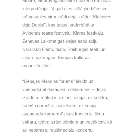
Moore) ekstravagantā Štokhauzena mūzikas
interpretācijai, šī gada festivālā piedzīvosim
arī pasaules pirmizrādi deju izrādei “Klavieres
dejo Debisī”, kas tapusi sadarbībā ar
Aviņonas teātra festivālu, Klaras festivālu,
Ženēvas Laikmetīgās dejas asociāciju,
Karalisko Flāmu teātri, Freiburgas teātri un
citām nozīmīgām Eiropas kultūras
organizācijām.
“Liepājas Mākslas forums” ielūdz uz
vienpadsmit dažādiem notikumiem – dejas
izrādēm, mākslas izstādi, dzejas diskotēku,
radošu darbnīcu jauniešiem, diskusiju,
avangarda kamermūzikas koncertu, filmu
vakaru, teātra izrādi bērniem un vecākiem, kā
arī neparastu multimediālu koncertu.