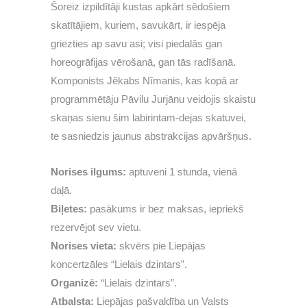
Šoreiz izpildītāji kustas apkārt sēdošiem
skatītājiem, kuriem, savukārt, ir iespēja
griezties ap savu asi; visi piedalās gan
horeogrāfijas vērošanā, gan tās radīšanā.
Komponists Jēkabs Nīmanis, kas kopā ar
programmētāju Pāvilu Jurjānu veidojis skaistu
skaņas sienu šim labirintam-dejas skatuvei,
te sasniedzis jaunus abstrakcijas apvāršņus.
Norises ilgums:
aptuveni 1 stunda, vienā
daļā.
Biļetes:
pasākums ir bez maksas, iepriekš
rezervējot sev vietu.
Norises vieta:
skvērs pie Liepājas
koncertzāles “Lielais dzintars”.
Organizē:
“Lielais dzintars”.
Atbalsta:
Liepājas pašvaldība un Valsts