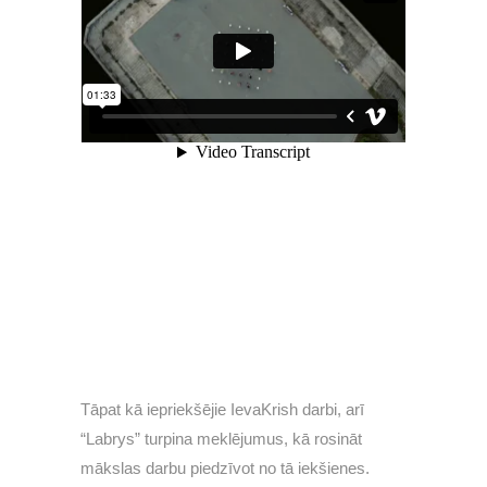
Tāpat kā iepriekšējie IevaKrish darbi, arī
“Labrys” turpina meklējumus, kā rosināt
mākslas darbu piedzīvot no tā iekšienes.