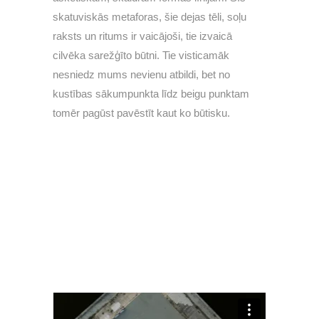
skatuviskās metaforas, šie dejas tēli, soļu
raksts un ritums ir vaicājoši, tie izvaicā
cilvēka sarežģīto būtni. Tie visticamāk
nesniedz mums nevienu atbildi, bet no
kustības sākumpunkta līdz beigu punktam
tomēr pagūst pavēstīt kaut ko būtisku.