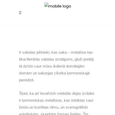
Ir valodas pētnieki, kas saka – metafora nav
tikai literārās valodas izrotājums, gluži pretēji,
tā dzīslo caur mūsu ikdienā domātajām
domām un sakņojas cilvēka ķermeniskajā
pieredzē.
Šķiet, ka arī IevaKrish veidotās dejas izrādes
ir ķermeniskas metaforas, kas izteiktas caur
žestu un kustības ritmu, un scenogrāfiski
askētiskām, skaidrām formas līnijām. Šīs